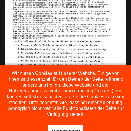
Wir nutzen Cookies auf unserer Website. Einige von
ihnen sind essenziell für den Betrieb der Seite, während
andere uns helfen, diese Website und die
Nutzererfahrung zu verbessern (Tracking Cookies). Sie
können selbst entscheiden, ob Sie die Cookies zulassen
möchten. Bitte beachten Sie, dass bei einer Ablehnung
womöglich nicht mehr alle Funktionalitäten der Seite zur
Verfügung stehen.