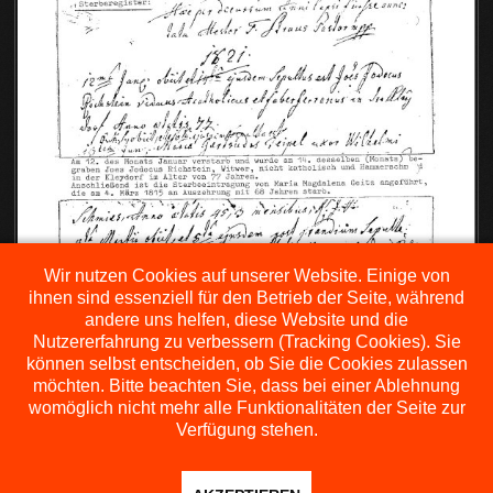
Wir nutzen Cookies auf unserer Website. Einige von
ihnen sind essenziell für den Betrieb der Seite, während
andere uns helfen, diese Website und die
Nutzererfahrung zu verbessern (Tracking Cookies). Sie
können selbst entscheiden, ob Sie die Cookies zulassen
möchten. Bitte beachten Sie, dass bei einer Ablehnung
womöglich nicht mehr alle Funktionalitäten der Seite zur
Verfügung stehen.