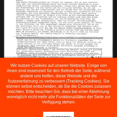
Wir nutzen Cookies auf unserer Website. Einige von
ihnen sind essenziell für den Betrieb der Seite, während
andere uns helfen, diese Website und die
Nutzererfahrung zu verbessern (Tracking Cookies). Sie
können selbst entscheiden, ob Sie die Cookies zulassen
möchten. Bitte beachten Sie, dass bei einer Ablehnung
womöglich nicht mehr alle Funktionalitäten der Seite zur
Verfügung stehen.