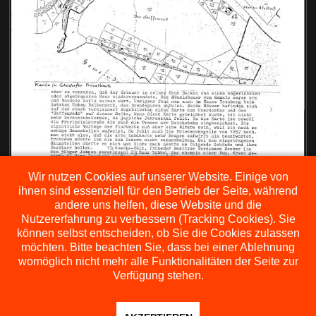
Wir nutzen Cookies auf unserer Website. Einige von
ihnen sind essenziell für den Betrieb der Seite, während
andere uns helfen, diese Website und die
Nutzererfahrung zu verbessern (Tracking Cookies). Sie
können selbst entscheiden, ob Sie die Cookies zulassen
möchten. Bitte beachten Sie, dass bei einer Ablehnung
womöglich nicht mehr alle Funktionalitäten der Seite zur
Verfügung stehen.