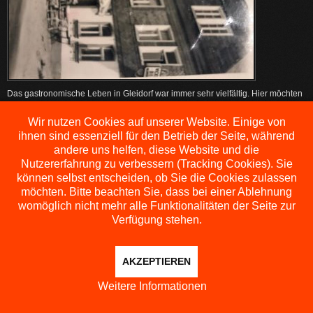
Das gastronomische Leben in Gleidorf war immer sehr vielfältig. Hier möchten
wir Ihnen die Gaststätten des Ortes näher vorstellen. Nach der Schließung der
Königsquelle ist von den ehemals bis zu sieben Betrieben nur noch das Haus
Wir nutzen Cookies auf unserer Website. Einige von
Richter existent.
ihnen sind essenziell für den Betrieb der Seite, während
andere uns helfen, diese Website und die
Gasthof Humeske
Nutzererfahrung zu verbessern (Tracking Cookies). Sie
können selbst entscheiden, ob Sie die Cookies zulassen
Gasthof Richter
möchten. Bitte beachten Sie, dass bei einer Ablehnung
womöglich nicht mehr alle Funktionalitäten der Seite zur
Verfügung stehen.
AKZEPTIEREN
Weitere Informationen
COPYRIGHT © 2026 GLEIDORF HISTORISCH